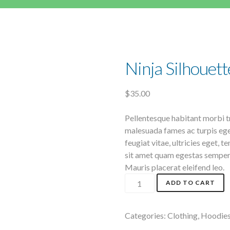
Ninja Silhouett
$
35.00
Pellentesque habitant morbi tr
malesuada fames ac turpis ege
feugiat vitae, ultricies eget, 
sit amet quam egestas semper. 
Mauris placerat eleifend leo.
Ninja
ADD TO CART
Silhouette
quantity
Categories:
Clothing
,
Hoodie