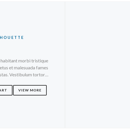
LHOUETTE
 habitant morbi tristique
netus et malesuada fames
estas. Vestibulum tortor…
ART
VIEW MORE