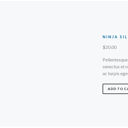
NINJA SI
$
20.00
Pellentesque
senectus et 
ac turpis eg
ADD TO C